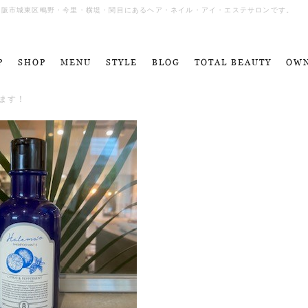
］は大阪市城東区鴫野・今里・横堤・関目にあるヘア・ネイル・アイ・エステサロンです。
P
SHOP
MENU
STYLE
BLOG
TOTAL BEAUTY
OW
ます！