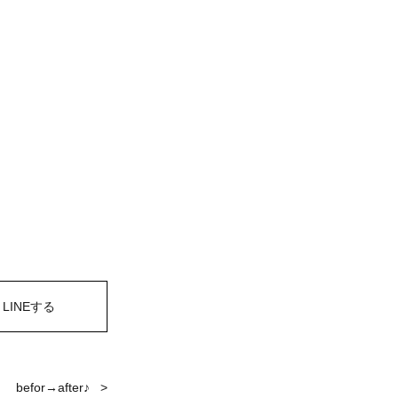
LINEする
befor→after♪