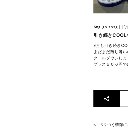
Aug. 30.2023
|
ド
引き続きCOO
9月も引き続きC
まだまだ蒸し暑い
クールダウンしま
プラス５００円で
ベタつく季節に