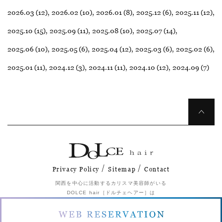
2026.03 (12)
2026.02 (10)
2026.01 (8)
2025.12 (6)
2025.11 (12)
2025.10 (15)
2025.09 (11)
2025.08 (10)
2025.07 (14)
2025.06 (10)
2025.05 (6)
2025.04 (12)
2025.03 (6)
2025.02 (6)
2025.01 (11)
2024.12 (3)
2024.11 (11)
2024.10 (12)
2024.09 (7)
Privacy Policy
Sitemap
Contact
関西を中心に活動するカリスマ美容師がいる
DOLCE hair［ドルチェヘアー］は
大阪市城東区鴫野・今里・横堤・関目にある美容室です。