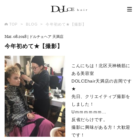
TOP
BLOG
今年初めて★【撮影】
Mar. 08.2018
|
ドルチェヘア 天満店
今年初めて★【撮影】
こんにちは！北区天神橋筋に
ある美容室
DOLCEhair天満店の吉岡です
★
先日、クリエイティブ撮影を
しました！
Uｍｍｍｍｍｍ…
反省だらけです。
撮影に興味がある方！大歓迎
です！