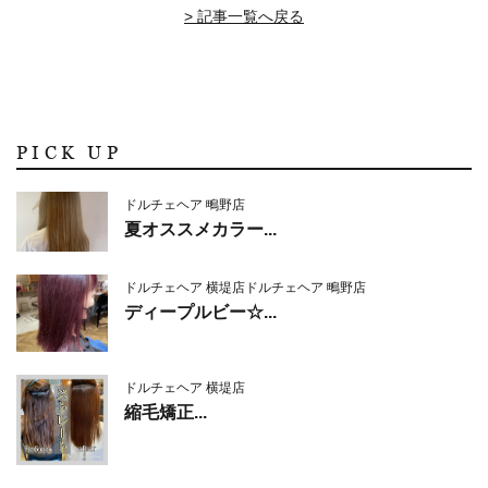
> 記事一覧へ戻る
PICK UP
ドルチェヘア 鴫野店
夏オススメカラー...
ドルチェヘア 横堤店
ドルチェヘア 鴫野店
ディープルビー☆...
ドルチェヘア 横堤店
縮毛矯正...